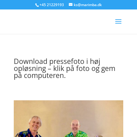
+45 21229193
ks@marimba.dk
Download pressefoto i høj
opløsning – klik på foto og gem
på computeren.